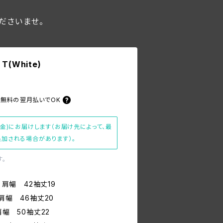
ださいませ。
 T(White)
料無料の
翌月払いでOK
(金)にお届けします（お届け先によって、最
加される場合があります）。
す。
 肩幅 42袖丈19
肩幅 46袖丈20
肩幅 50袖丈22