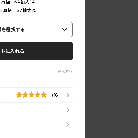
8肩幅 54袖丈24
63肩幅 57袖丈25
類を選択する
ートに入れる
通報する
(16)