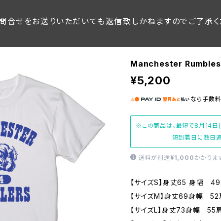
問合せをお送りいただいても返信致しかねますのでご了承く
Manchester Rumbles
¥5,200
なら
手数
※この商品は、最短で8月14日
短到着日に数日追
送料が別途
¥1,000
かかりま
【サイズS】身丈65 身幅 49
【サイズM】身丈69身幅 52
【サイズL】身丈73身幅 55