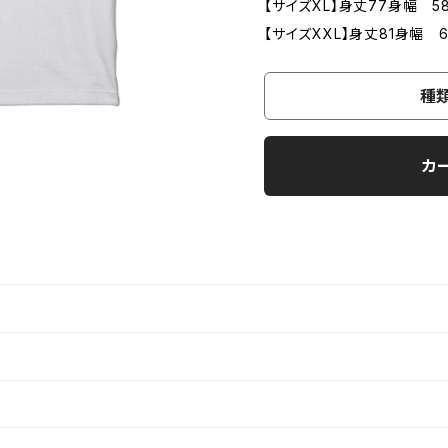
【サイズXL】身丈77身幅 5
【サイズXXL】身丈81身幅 
種
カ