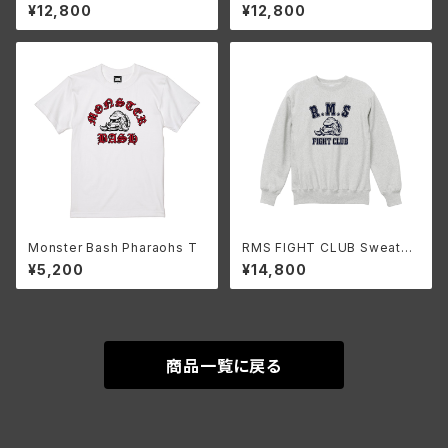
atshirt 90’S ish (Ash)
atshirt Vintage ish(Ash)
¥12,800
¥12,800
Monster Bash Pharaohs T
RMS FIGHT CLUB Sweatsh
irt Vintage ish(Ash)(12oz)
¥5,200
¥14,800
商品一覧に戻る