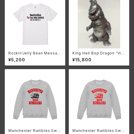
Rockin'Jelly Bean Messag
King Hell Bop Dragon “Vint
e T
age Brown”
¥5,200
¥15,800
Manchester Rumbles Swe
Manchester Rumbles Swe