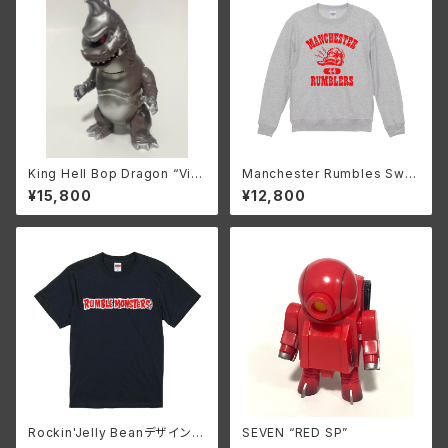
King Hell Bop Dragon “Vint
Manchester Rumbles Swe
age Brown”
atshirt Vintage ish(Ash)
¥15,800
¥12,800
Rockin'Jelly Beanデザイン
SEVEN “RED SP”
RumbleMonsters ロゴT (Na