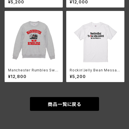
¥5,200
¥12,000
vy )
Manchester Rumbles Swe
Rockin'Jelly Bean Messag
atshirt 90’S ish (Ash)
e T
¥12,800
¥5,200
商品一覧に戻る