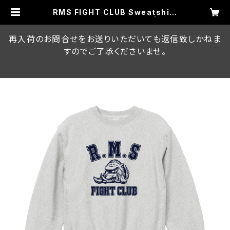
RMS FIGHT CLUB Sweatshirt
Vintage ish(Ash)(12oz) | RUM
BLE MONSTERS ON LINE STOR
E
再入荷のお問合せをお送りいただいても返信致しかねま
すのでご了承くださいませ。