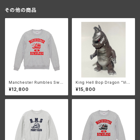
その他の商品
Manchester Rumbles Swe
King Hell Bop Dragon “Vint
atshirt Vintage ish(Ash)
age Brown”
¥12,800
¥15,800