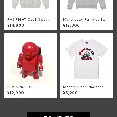
RMS FIGHT CLUB Sweatsh
Manchester Rumbles Swe
irt Vintage ish(Ash)(12oz)
atshirt 90’S ish (Ash)
¥14,800
¥12,800
SEVEN “RED SP”
Monster Bash Pharaohs T
¥12,000
¥5,200