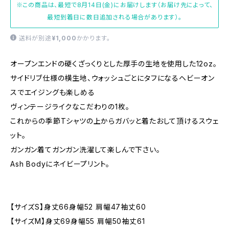
※この商品は、最短で8月14日(金)にお届けします（お届け先によって、
最短到着日に数日追加される場合があります）。
送料が別途
¥1,000
かかります。
オープンエンドの硬くざっくりとした厚手の生地を使用した12oz。
サイドリブ仕様の横生地、ウォッシュごとにタフになるヘビーオン
スでエイジングも楽しめる
ヴィンテージライクなこだわりの1枚。
これからの季節Tシャツの上からガバッと着たおして頂けるスウェ
ット。
ガンガン着てガンガン洗濯して楽しんで下さい。
Ash Bodyにネイビープリント。
【サイズS】身丈66身幅52 肩幅47袖丈60
【サイズM】身丈69身幅55 肩幅50袖丈61