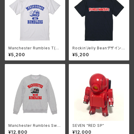
Manchester Rumbles T(W
Rockin'Jelly Beanデザイン
hite)
RumbleMonsters ロゴT (Na
¥5,200
¥5,200
vy )
Manchester Rumbles Swe
SEVEN “RED SP”
atshirt 90’S ish (Ash)
¥12,800
¥12,000