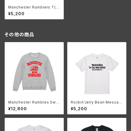
Manchester Rumblers T(N
avy)
¥5,200
その他の商品
Manchester Rumbles Swe
Rockin'Jelly Bean Messag
atshirt Vintage ish(Ash)
e T
¥12,800
¥5,200