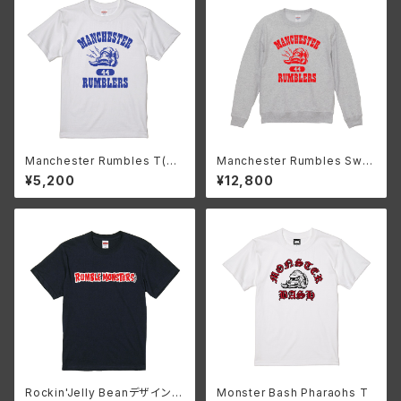
Manchester Rumbles T(W
Manchester Rumbles Swe
hite)
atshirt Vintage ish(Ash)
¥5,200
¥12,800
Rockin'Jelly Beanデザイン
Monster Bash Pharaohs T