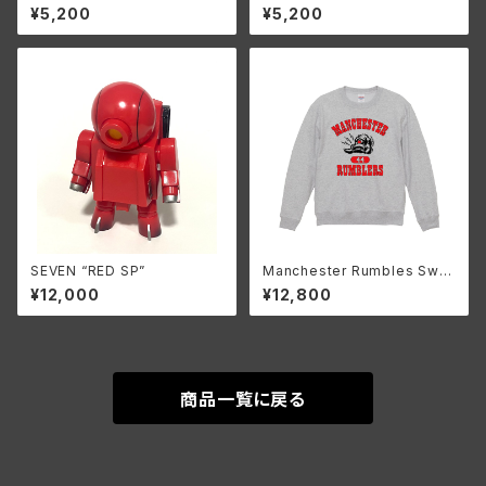
RumbleMonsters ロゴT (Na
¥5,200
¥5,200
vy )
SEVEN “RED SP”
Manchester Rumbles Swe
atshirt 90’S ish (Ash)
¥12,000
¥12,800
商品一覧に戻る