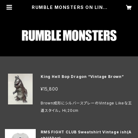
RUMBLE MONSTERS ON LINE
STORE
King Hell Bop Dragon “Vintage Brown”
¥15,800
Brown成形にシルバースプレーのVintage Likeな王
道スタイル。 Hi;20cm
RMS FIGHT CLUB Sweatshirt Vintage ish(A