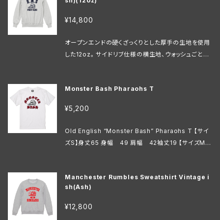
sh)(12oz)
¥14,800
オープンエンドの硬くざっくりとした厚手の生地を使用
した12oz。 サイドリブ仕様の横生地、ウォッシュごとに
タフになるヘビーオンスでエイジングも楽しめる ヴィ
ンテージライクなこだわりの1枚。 これからの季節Tシ
Monster Bash Pharaohs T
ャツの上からガバッと着たおして頂けるスウェット。 ガ
ンガン着てガンガン洗濯して楽しんで下さい。 Ash Bo
¥5,200
dyにネイビープリント。 【サイズS】身丈66身幅52 肩
幅47袖丈60 【サイズM】身丈69身幅55 肩幅50袖丈
Old English “Monster Bash” Pharaohs T 【サイ
61 【サイズL】身丈72身幅58 肩幅53袖丈62 【サイズ
ズS】身丈65 身幅 49 肩幅 42袖丈19 【サイズM】
XL】身丈75身幅61肩幅56袖丈63 【サイズXXL】身丈
身丈69身幅 52肩幅 46袖丈20 【サイズL】身丈73
78身幅64肩幅59袖丈64
身幅 55肩幅 50袖丈22 【サイズXL】身丈77身
Manchester Rumbles Sweatshirt Vintage i
幅 58肩幅 54袖丈24 【サイズXXL】身丈81身幅
sh(Ash)
63肩幅 57袖丈25
¥12,800